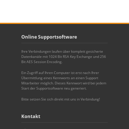
Online Supportsoftware
Ihre Verbindungen laufen über komplett gesicherte
Datenkanäle mit 1024 Bit RSA Key Exchange und 256
Bit AES Session Encoding.
Ein Zugriff auf Ihren Computer ist erst nach Ihrer
Übermittlung eines Kennworts an einen Support
Mitarbeiter möglich. Dieses Kennwort wird bei jedem
Start der Supportsoftware neu generiert.
Bitte setzen Sie sich direkt mit uns in Verbindung!
Kontakt