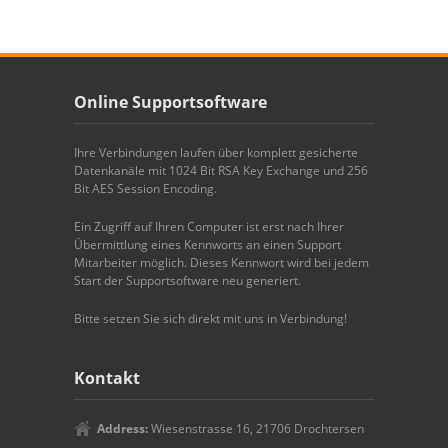
Online Supportsoftware
Ihre Verbindungen laufen über komplett gesicherte
Datenkanäle mit 1024 Bit RSA Key Exchange und 256
Bit AES Session Encoding.
Ein Zugriff auf Ihren Computer ist erst nach Ihrer
Übermittlung eines Kennworts an einen Support
Mitarbeiter möglich. Dieses Kennwort wird bei jedem
Start der Supportsoftware neu generiert.
Bitte setzen Sie sich direkt mit uns in Verbindung!
Kontakt
Address:
Wiesenstrasse 16, 21706 Drochtersen